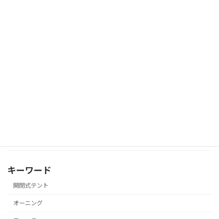
場所別
園庭
屋上
通路
教室前
砂場
プール
その他
キーワード
開閉式テント
オーニング